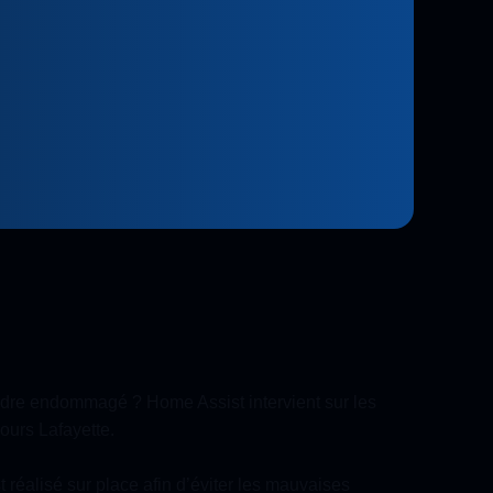
lindre endommagé ? Home Assist intervient sur les
ours Lafayette.
 réalisé sur place afin d’éviter les mauvaises