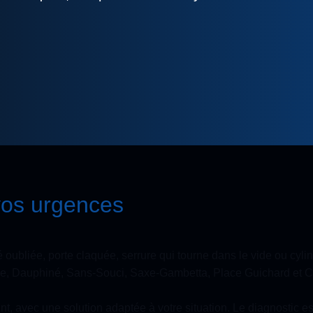
vos urgences
 oubliée, porte claquée, serrure qui tourne dans le vide ou cy
ture, Dauphiné, Sans-Souci, Saxe-Gambetta, Place Guichard et C
t, avec une solution adaptée à votre situation. Le diagnostic est