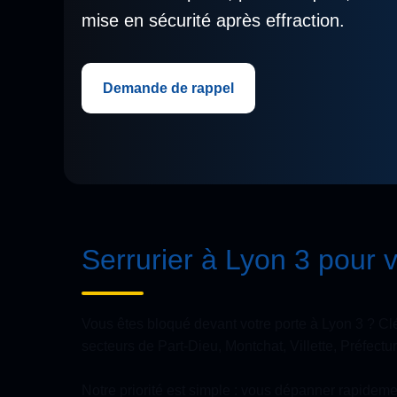
mise en sécurité après effraction.
Demande de rappel
Serrurier à Lyon 3 pour 
Vous êtes bloqué devant votre porte à Lyon 3 ? Clé
secteurs de Part-Dieu, Montchat, Villette, Préfec
Notre priorité est simple : vous dépanner rapidemen