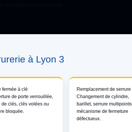
e réparation la plus pertinente.
rurerie à Lyon 3
e fermée à clé
Remplacement de serrure
ture de porte verrouillée,
Changement de cylindre,
 de clés, clés volées ou
barillet, serrure multipoint
ure bloquée.
mécanisme de fermeture
défectueux.