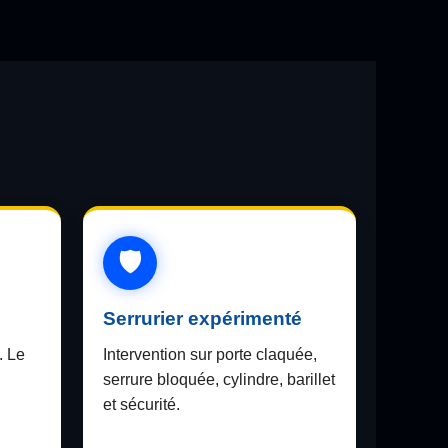
Serrurier expérimenté
. Le
Intervention sur porte claquée,
serrure bloquée, cylindre, barillet
et sécurité.