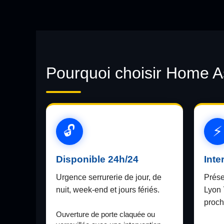
Pourquoi choisir Home As
Disponible 24h/24
Inte
Urgence serrurerie de jour, de
Prése
nuit, week-end et jours fériés.
Lyon 
proch