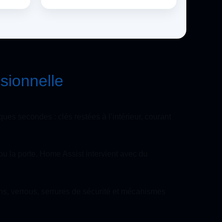
ssionnelle
ues secondes : clés restées à l’intérieur, courant
 ou la porte. Home Assist intervient avec du
ns, verrous, serrures de sécurité et mécanismes