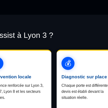
sist à Lyon 3 ?
rvention locale
Diagnostic sur place
nce renforcée sur Lyon 3,
Chaque porte est différente
7, Lyon 8 et les secteurs
devis est établi devant la
es.
situation réelle.